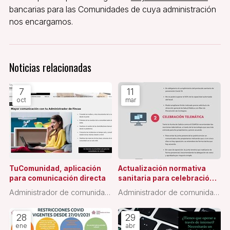
bancarias para las Comunidades de cuya administración
nos encargamos.
Noticias relacionadas
7
11
oct
mar
TuComunidad, aplicación
Actualización normativa
para comunicación directa
sanitaria para celebración
de juntas de propietarios
Administrador de comunidad
Administrador de comunidad
de propietarios
de propietarios
28
29
ene
abr