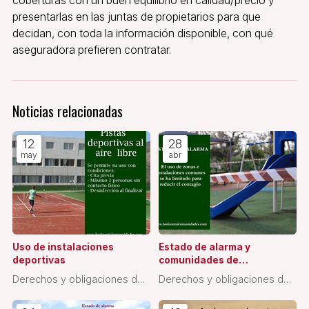
presentarlas en las juntas de propietarios para que
decidan, con toda la información disponible, con qué
aseguradora prefieren contratar.
Noticias relacionadas
12
28
may
abr
Uso de instalaciones
Estado de alarma y
deportivas
comunidades de
propietarios
Derechos y obligaciones de
Derechos y obligaciones de
los propietarios
los propietarios